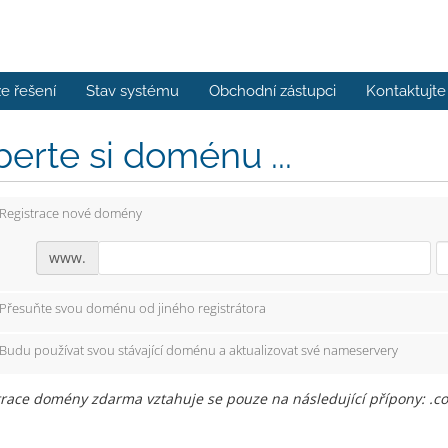
e řešení
Stav systému
Obchodní zástupci
Kontaktujte
erte si doménu ...
Registrace nové domény
www.
Přesuňte svou doménu od jiného registrátora
Budu používat svou stávající doménu a aktualizovat své nameservery
race domény zdarma vztahuje se pouze na následující přípony: .com