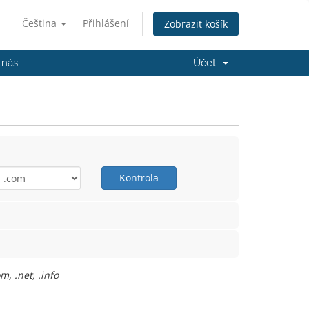
Čeština
Přihlášení
Zobrazit košík
 nás
Účet
Kontrola
, .net, .info