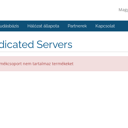
Mag
udásbázis
Hálózat állapota
Partnerek
Kapcsolat
dicated Servers
mékcsoport nem tartalmaz termékeket