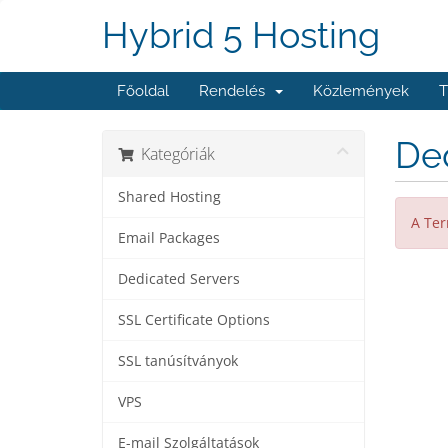
Hybrid 5 Hosting
Főoldal
Rendelés
Közlemények
T
De
Kategóriák
Shared Hosting
A Ter
Email Packages
Dedicated Servers
SSL Certificate Options
SSL tanúsítványok
VPS
E-mail Szolgáltatások