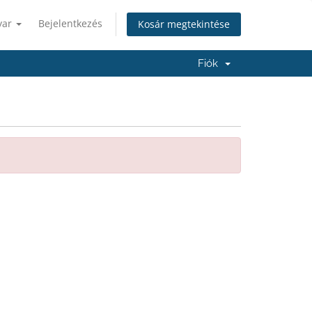
yar
Bejelentkezés
Kosár megtekintése
Fiók